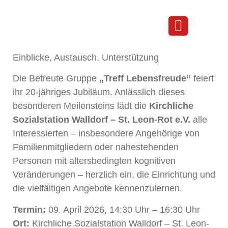
20 Jahre Treff Lebensfreude: Tag
der offenen Tür für Angehörige
und Interessierte
Einblicke, Austausch, Unterstützung
Die Betreute Gruppe
„Treff Lebensfreude“
feiert
ihr 20-jähriges Jubiläum. Anlässlich dieses
besonderen Meilensteins lädt die
Kirchliche
Sozialstation Walldorf – St. Leon-Rot e.V.
alle
Interessierten – insbesondere Angehörige von
Familienmitgliedern oder nahestehenden
Personen mit altersbedingten kognitiven
Veränderungen – herzlich ein, die Einrichtung und
die vielfältigen Angebote kennenzulernen.
Termin:
09. April 2026, 14:30 Uhr – 16:30 Uhr
Ort:
Kirchliche Sozialstation Walldorf – St. Leon-