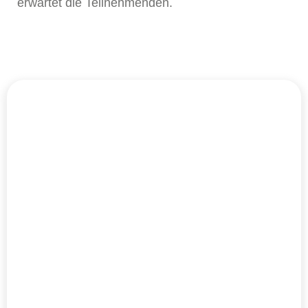
erwartet die Teilnehmenden.
Kontakt
+49
Kontakt
+49
Rot
6227
Walldorf
6227
Haubenlerchenweg
899
Ebertstraße
899
3
445-
5
445-
68789 St.
0
69190
0
Leon-Rot
Walldorf
E-Mail
E-Mail
schreiben
schreiben
+49
+49
6227
6227
899
899
445
445
19
19