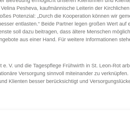
r Betreuung ermöglicht unseren Klientinnen und Klienten
 Velina Pesheva, kaufmännische Leiterin der Kirchlichen
roßes Potenzial: „Durch die Kooperation können wir geme
ser entlasten.“ Beide Partner legen großen Wert auf e
nste soll dazu beitragen, dass ältere Menschen möglic
 Angebote aus einer Hand. Für weitere Informationen steh
ot e. V. und die Tagespflege Frühwirth in St. Leon-Rot ar
tationäre Versorgung sinnvoll miteinander zu verknüpfe
n und Klienten besser berücksichtigt und Versorgungslüc