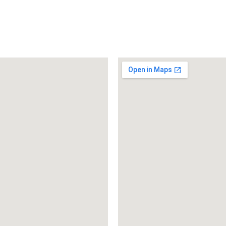
 6227 899 445-0
Kontakt Walldorf
Ebertstraße 5
ail schreiben
69190 Walldorf
 6227 899 445 19