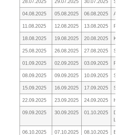
28.07.2025
29.07.2025
30.07.2025
Sand und
04.08.2025
05.08.2025
06.08.2025
Am Meer
11.08.2025
12.08.2025
13.08.2025
Fremde L
18.08.2025
19.08.2025
20.08.2025
Kräuter
25.08.2025
26.08.2025
27.08.2025
Spielzeit 
01.09.2025
02.09.2025
03.09.2025
Farben
08.09.2025
09.09.2025
10.09.2025
Sonnenb
15.09.2025
16.09.2025
17.09.2025
Schule
22.09.2025
23.09.2025
24.09.2025
Herbstan
09.09.2025
30.09.2025
01.10.2025
Das Wande
Lust
06.10.2025
07.10.2025
08.10.2025
Erntedan