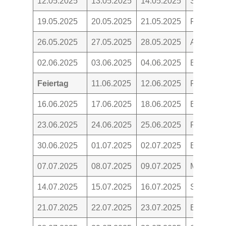
12.05.2025
13.05.2025
14.05.2025
Spiele
19.05.2025
20.05.2025
21.05.2025
Familienf
26.05.2025
27.05.2025
28.05.2025
Auf dem M
02.06.2025
03.06.2025
04.06.2025
Erdbeeren
Feiertag
11.06.2025
12.06.2025
Pfingsten
16.06.2025
17.06.2025
18.06.2025
Besuch i
23.06.2025
24.06.2025
25.06.2025
Rosten u
30.06.2025
01.07.2025
02.07.2025
Bienen
07.07.2025
08.07.2025
09.07.2025
Mundart
14.07.2025
15.07.2025
16.07.2025
Sommerze
21.07.2025
22.07.2025
23.07.2025
Erntezeit