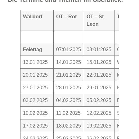
Walldorf
OT – Rot
OT – St.
Thema
Leon
Feiertag
07:01:2025
08:01:2025
Glück
13.01.2025
14.01.2025
15.01.2025
Winter
20.01.2025
21.01.2025
22.01.2025
Märchen
27.01.2025
28.01.2025
29.01.2025
Haustiere
03.02.2025
04.02.2025
05.02.2025
Bewegung 
10.02.2025
11.02.2025
12.02.2025
Spiele
17.02.2025
18.02.2025
19.02.2025
Handarbe
24.02.2025
25.02.2025
26.02.2025
Film und