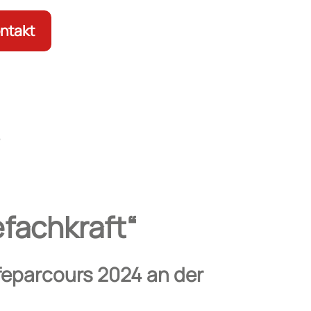
ntakt
d
efachkraft“
ufeparcours 2024 an der