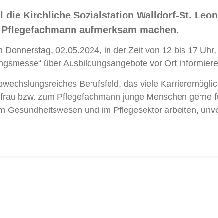
die Kirchliche Sozialstation Walldorf-St. Leon
um Pflegefachmann aufmerksam machen.
 Donnerstag, 02.05.2024, in der Zeit von 12 bis 17 Uh
ngsmesse“ über Ausbildungsangebote vor Ort informiere
bwechslungsreiches Berufsfeld, das viele Karrieremöglich
achfrau bzw. zum Pflegefachmann junge Menschen gerne fü
m Gesundheitswesen und im Pflegesektor arbeiten, unverz
 6227 899 445-0
Kontakt Walldorf
Ebertstraße 5
ail schreiben