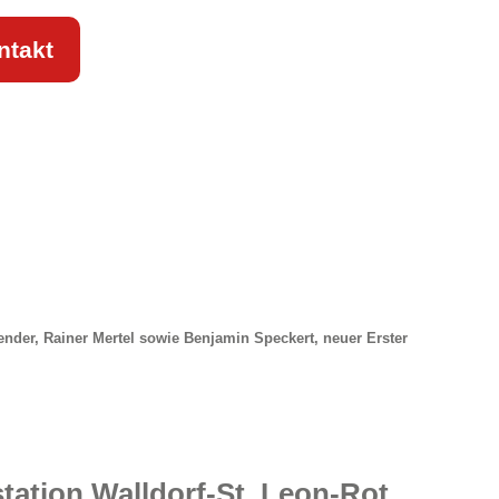
ntakt
zender, Rainer Mertel sowie Benjamin Speckert, neuer Erster
tation Walldorf-St. Leon-Rot