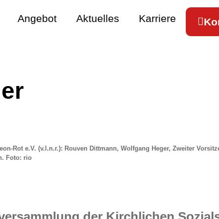
Angebot
Aktuelles
Karriere
Ko
der
eon-Rot e.V. (v.l.n.r.): Rouven Dittmann, Wolfgang Heger, Zweiter Vorsit
. Foto: rio
versammlung der Kirchlichen Sozials